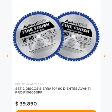
FREUD AVANTI PRO
MI
0-
SET 2 DISCOS SIERRA 10" 60 DIENTES AVANTI
DI
PRO P106060PP
MI
N
$ 39.890
$