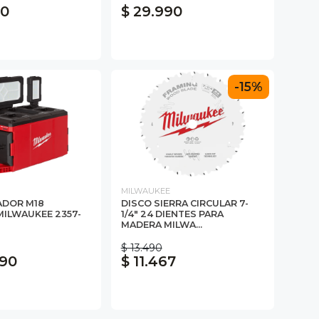
00
$ 29.990
-15%
MILWAUKEE
ADOR M18
DISCO SIERRA CIRCULAR 7-
ILWAUKEE 2357-
1/4" 24 DIENTES PARA
MADERA MILWA...
$ 13.490
990
$ 11.467