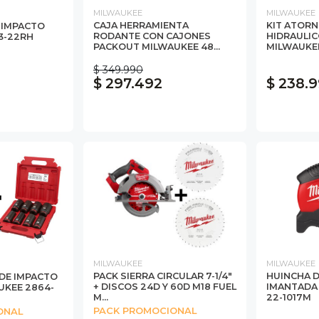
MILWAUKEE
MILWAUKEE
CAJA HERRAMIENTA
KIT ATORN
E IMPACTO
RODANTE CON CAJONES
HIDRAULIC
3-22RH
PACKOUT MILWAUKEE 48...
MILWAUKEE
$ 349.990
$ 297.492
$ 238.
MILWAUKEE
MILWAUKEE
PACK SIERRA CIRCULAR 7-1/4"
HUINCHA D
 DE IMPACTO
+ DISCOS 24D Y 60D M18 FUEL
IMANTADA
UKEE 2864-
M...
22-1017M
PACK PROMOCIONAL
ONAL