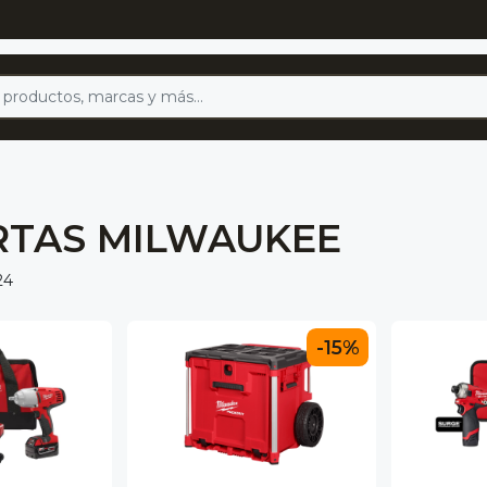
RTAS MILWAUKEE
24
-15%