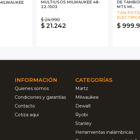
MULTIUSOS MILWAUKEE 48-
DE TAMBOR
S MILWAUKEE
22-1503
MTS MI...
TAN POTE
ELECTRIC
$ 24.990
$ 21.242
$ 999.
INFORMACIÓN
CATEGORÍAS
Quienes somos
Martz
Condiciones y garantías
Milwaukee
Contacto
Dewalt
Cotiza aqui
Ryobi
Stanley
Herramientas inalámbricas