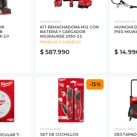
MILWAUKEE
MILWAUKEE
KIT REMACHADORA M12 CON
HUINCHA D
OR
BATERIA Y CARGADOR
PIES MILW
8
MILWAUKEE 2550-22
8-20
PRODUCTO NUEVO
$ 587.990
$ 14.99
-15%
MILWAUKEE
MILWAUKEE
SET DE CUCHILLOS
DESTAPAD
RCULAR 7-