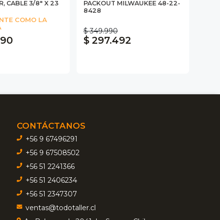
, CABLE 3/8" X 23
PACKOUT MILWAUKEE 48-22-
8428
NTE COMO LA
A
$ 349.990
990
$ 297.492
CONTÁCTANOS
+56 9 67496291
+56 9 67508502
+56 51 2241366
+56 51 2406234
+56 51 2347307
ventas@todotaller.cl