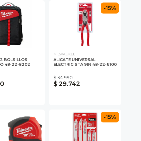
-15%
MILWAUKEE
2 BOLSILLOS
ALICATE UNIVERSAL
JO 48-22-8202
ELECTRICISTA 9IN 48-22-6100
$ 34.990
90
$ 29.742
-15%