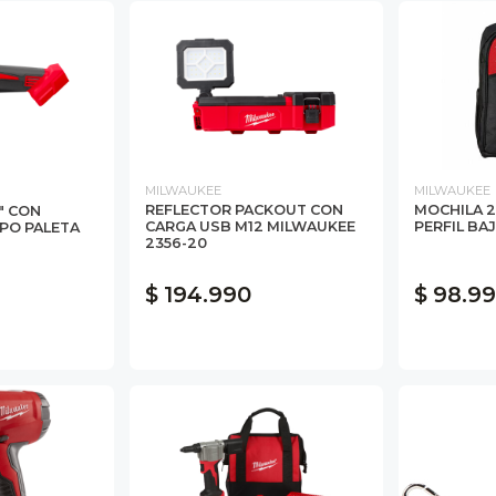
MILWAUKEE
MILWAUKEE
REFLECTOR PACKOUT CON
MOCHILA 2
5" CON
CARGA USB M12 MILWAUKEE
PERFIL BA
PO PALETA
2356-20
$ 194.990
$ 98.9