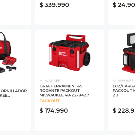
$ 339.990
$ 24.9
MILWAUKEE
MILWAUKEE
CAJA HERRAMIENTAS
LUZ/CARG
RODANTE PACKOUT
PACKOUT M
TORNILLADOR
MILWAUKEE 48-22-8427
20
EE...
PACKOUT
$ 174.990
$ 228.