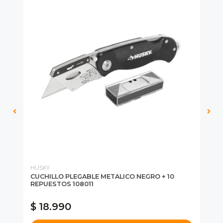
HUSKY
MI
E
CUCHILLO PLEGABLE METALICO NEGRO + 10
SE
REPUESTOS 108011
48
AN
$ 18.990
$