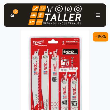
0
-15%