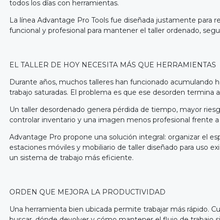
todos los días con herramientas.
La línea Advantage Pro Tools fue diseñada justamente para r
funcional y profesional para mantener el taller ordenado, segur
EL TALLER DE HOY NECESITA MÁS QUE HERRAMIENTAS
Durante años, muchos talleres han funcionado acumulando her
trabajo saturadas. El problema es que ese desorden termina 
Un taller desordenado genera pérdida de tiempo, mayor riesgo
controlar inventario y una imagen menos profesional frente a 
Advantage Pro propone una solución integral: organizar el esp
estaciones móviles y mobiliario de taller diseñado para uso ex
un sistema de trabajo más eficiente.
ORDEN QUE MEJORA LA PRODUCTIVIDAD
Una herramienta bien ubicada permite trabajar más rápido. Cu
buscar, dónde devolver y cómo mantener el flujo de trabajo si