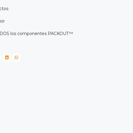
ctos
ior
TODOS los componentes PACKOUT™