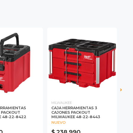
MILWAUKEE
MIL
ERRAMIENTAS
CAJA HERRAMIENTAS 3
CAJ
 PACKOUT
CAJONES PACKOUT
CAJ
 48-22-8422
MILWAUKEE 48-22-8443
VAR
NUEVO
NU
0
$ 238.990
$ 