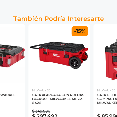
También Podría Interesarte
-15%
MILWAUKEE
MILWAUKEE
LWAUKEE
CAJA ALARGADA CON RUEDAS
CAJA DE H
PACKOUT MILWAUKEE 48-22-
COMPACTA
8428
MILWAUKEE
$ 349.990
$ 297.492
$ 85.99