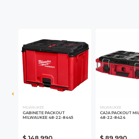
MILWAUKEE
MILWAUKEE
GABINETE PACKOUT
CAJA PACKOUT MI
BOX
MILWAUKEE 48-22-8445
48-22-8424
$ 148.990
$ 89.990