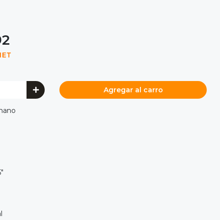
92
NET
Agregar al carro
 mano
"
l