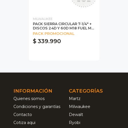
MILWAUKEE
PACK SIERRA CIRCULAR 7-1/4" +
DISCOS 24D Y 60D M18 FUEL M...
PACK PROMOCIONAL
$ 339.990
INFORMACIÓN
CATEGORÍAS
Quienes somos
Martz
Condiciones y garantías
Milwaukee
Contacto
Dewalt
Cotiza aqui
Ryobi