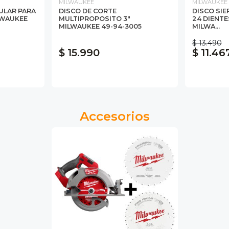
MILWAUKEE
MILWAUKEE
CULAR PARA
DISCO DE CORTE
DISCO SIER
LWAUKEE
MULTIPROPOSITO 3"
24 DIENTE
MILWAUKEE 49-94-3005
MILWA...
$ 13.490
$ 15.990
$ 11.46
Accesorios