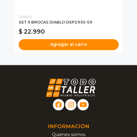
DIABLO
DI
SET 9 BROCAS DIABLO DSP2930-S9
SE
$ 22.990
$
Agregar al carro
INFORMACIÓN
Quienes somos