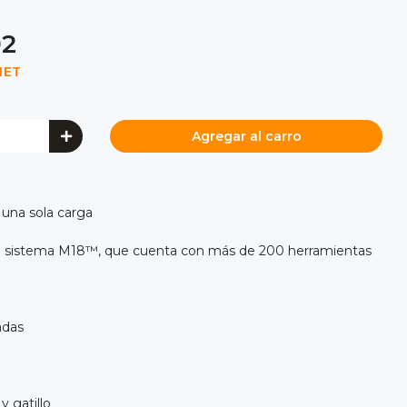
92
NET
Agregar al carro
una sola carga
l sistema M18™, que cuenta con más de 200 herramientas
adas
y gatillo