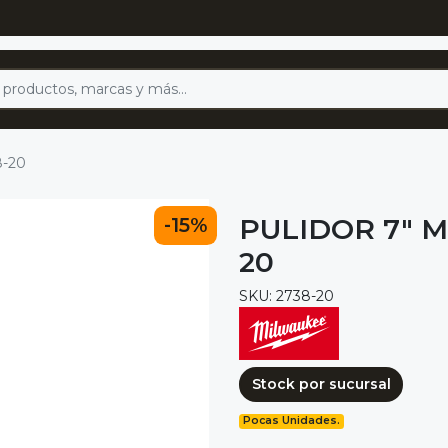
8-20
PULIDOR 7" M
-15%
20
SKU: 2738-20
Stock por sucursal
Pocas Unidades.