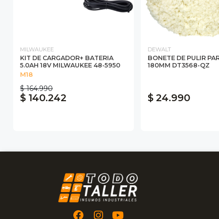
MILWAUKEE
DEWALT
KIT DE CARGADOR+ BATERIA
BONETE DE PULIR PA
5.0AH 18V MILWAUKEE 48-5950
180MM DT3568-QZ
M18
$ 164.990
$ 140.242
$ 24.990