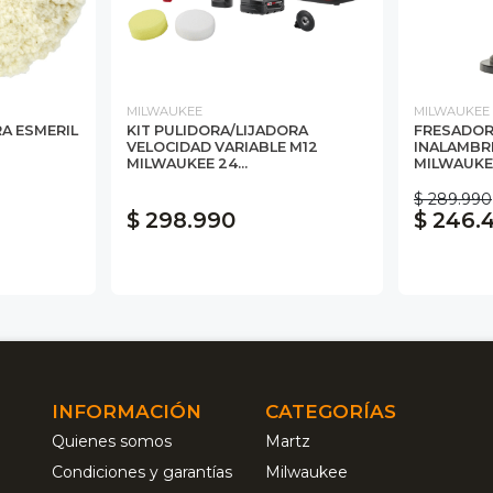
MILWAUKEE
MILWAUKEE
RA ESMERIL
KIT PULIDORA/LIJADORA
FRESADOR
VELOCIDAD VARIABLE M12
INALAMBRI
MILWAUKEE 24...
MILWAUKE
$ 289.990
$ 298.990
$ 246.
INFORMACIÓN
CATEGORÍAS
Quienes somos
Martz
Condiciones y garantías
Milwaukee