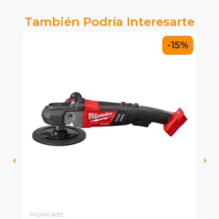
También Podría Interesarte
-15%
MILWAUKEE
FE