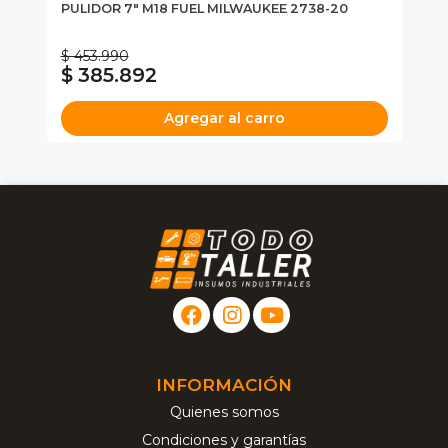
77-
PULIDOR 7" M18 FUEL MILWAUKEE 2738-20
PU
$ 453.990
$ 385.892
$
Agregar al carro
INFORMACIÓN
Quienes somos
Condiciones y garantías