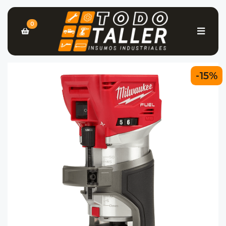
0
-15%