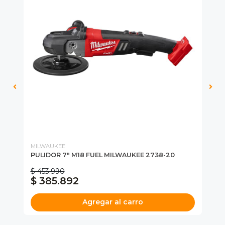
MILWAUKEE
MI
E
PULIDOR 7" M18 FUEL MILWAUKEE 2738-20
KI
M1
$ 453.990
$ 385.892
$
Agregar al carro