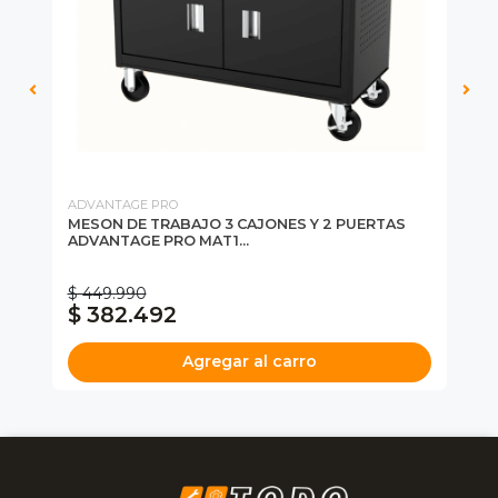
ADVANTAGE PRO
AD
MESON DE TRABAJO 3 CAJONES Y 2 PUERTAS
CA
ADVANTAGE PRO MAT1...
+ 
CA
$ 449.990
$ 
$ 382.492
$
Agregar al carro