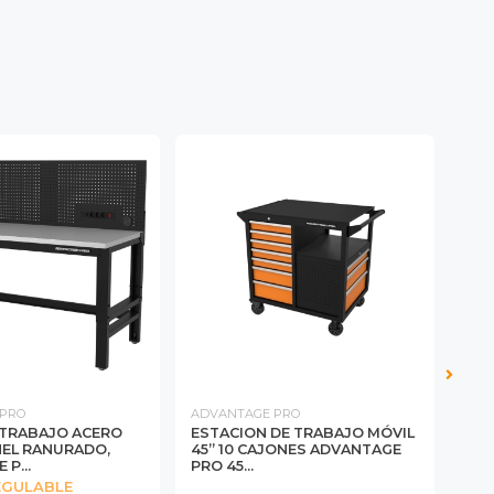
 PRO
ADVANTAGE PRO
ADV
TRABAJO ACERO
ESTACION DE TRABAJO MÓVIL
EST
NEL RANURADO,
45” 10 CAJONES ADVANTAGE
MUL
P...
PRO 45...
CAJ
EGULABLE
CAL