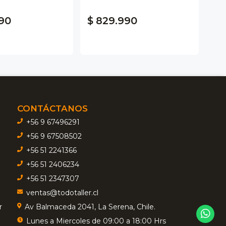
90
$ 829.990
$ 
CONTÁCTANOS
+56 9 67496291
+56 9 67508502
+56 51 2241366
+56 51 2406234
+56 51 2347307
ventas@todotaller.cl
r
Av Balmaceda 2041, La Serena, Chile.
Lunes a Miercoles de 09:00 a 18:00 Hrs