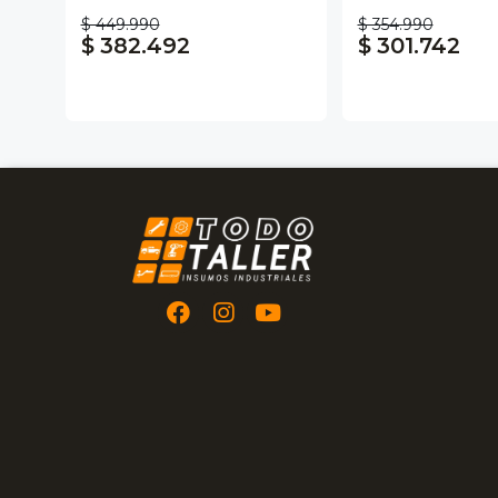
$ 449.990
$ 354.990
$ 382.492
$ 301.742