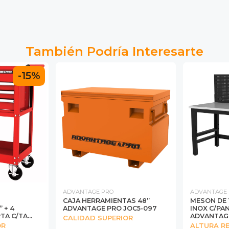
También Podría Interesarte
-15%
ADVANTAGE PRO
ADVANTAGE
CAJA HERRAMIENTAS 48”
MESON DE 
 + 4
ADVANTAGE PRO JOC5-097
INOX C/PA
A C/TA...
ADVANTAGE 
CALIDAD SUPERIOR
OR
ALTURA R