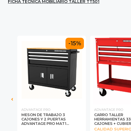
FICHA TÉCNICA MOBILIARIO TALLER TT501
-15%
ADVANTAGE PRO
ADVANTAGE PRO
O
MESON DE TRABAJO 3
CARRO TALLER
AGE
CAJONES Y 2 PUERTAS
HERRAMIENTAS 33”
ADVANTAGE PRO MAT1...
CAJONES + CUBIERT
CALIDAD SUPERI