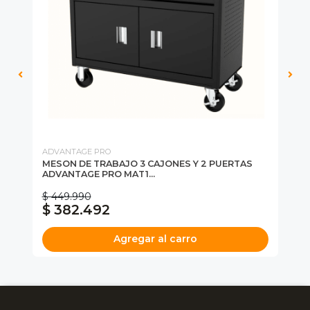
ADVANTAGE PRO
AD
MESON DE TRABAJO 3 CAJONES Y 2 PUERTAS
CA
ADVANTAGE PRO MAT1...
AD
CA
$ 449.990
$ 382.492
$
Agregar al carro