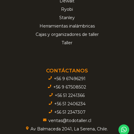
Dewalt
Ryobi
Stanley
Herramientas inalámbricas
Cajas y organizadores de taller
Taller
CONTÁCTANOS
+56 9 67496291
+56 9 67508502
+56 51 2241366
+56 51 2406234
+56 51 2347307
ventas@todotaller.cl
Av Balmaceda 2041, La Serena, Chile.