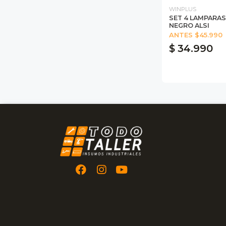
WINPLUS
SET 4 LAMPARAS
NEGRO ALSI
ANTES $45.990
$ 34.990