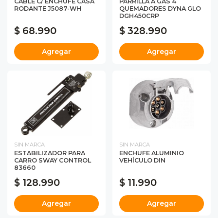
CABLE C/ ENCHUFE CASA
PARRILLA A GAS 4
RODANTE J5087-WH
QUEMADORES DYNA GLO
DGH450CRP
$ 68.990
$ 328.990
Agregar
Agregar
SIN MARCA
SIN MARCA
ESTABILIZADOR PARA
ENCHUFE ALUMINIO
CARRO SWAY CONTROL
VEHÍCULO DIN
83660
$ 128.990
$ 11.990
Agregar
Agregar