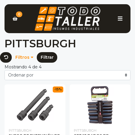
0
PITTSBURGH
Filtros
Filtrar
Mostrando 4 de 4
-15%
PITTSBURGH
PITTSBURGH