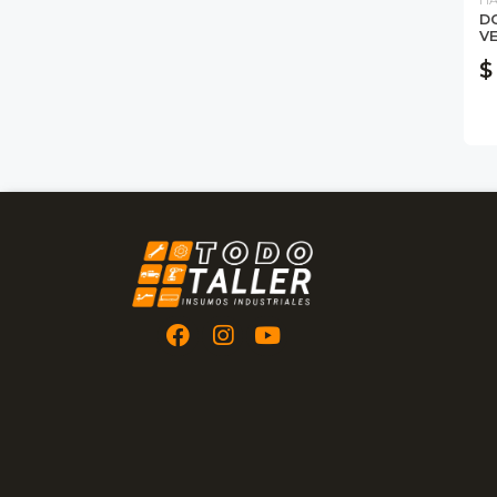
D
VE
$