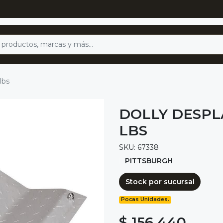
lbs
DOLLY DESPL
LBS
SKU: 67338
PITTSBURGH
Stock por sucursal
Pocas Unidades.
$ 156.440