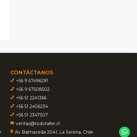
CONTÁCTANOS
+56 9 67496291
+56 9 67508502
+56 51 2241366
+56 51 2406234
+56 51 2347307
ventas@todotaller.cl
r
Av Balmaceda 2041, La Serena, Chile.