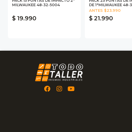
PACK 15 PUNTAS DE IMPACTO 2"
PACK 25 PUNTAS DE 
MILWAUKEE 48-32-5004
DE 1"MILWAUKEE 48-
ANTES $23.990
$ 19.990
$ 21.990