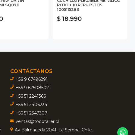
RAPIDA 7IN
CUCHILLO PLEGABLE METALICO
 MLSQ070
ROJO + 10 REPUESTOS
1005115283
0
$ 18.990
CONTÁCTANOS
+56 9 67496291
+56 9 67508502
+56 51 2241366
+56 51 2406234
+56 51 2347307
ventas@todotaller.cl
r
Av Balmaceda 2041, La Serena, Chile.