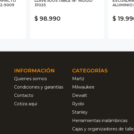
IMPACTO
LLAVE AJUSTABLE 18" RIDGID
ESCUADRA 
32-5009
31025
ALUMINIO
$ 98.990
$ 19.99
INFORMACIÓN
CATEGORÍAS
Quienes somos
Martz
Condiciones y garantías
Milwaukee
Contacto
Dewalt
Cotiza aqui
Ryobi
Stanley
Herramientas inalámbricas
Cajas y organizadores de talle