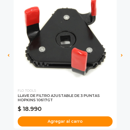
FLO TOOLS
FL
0
LLAVE DE FILTRO AJUSTABLE DE 3 PUNTAS
LL
HOPKINS 10617GT
GI
$ 18.990
$
Agregar al carro