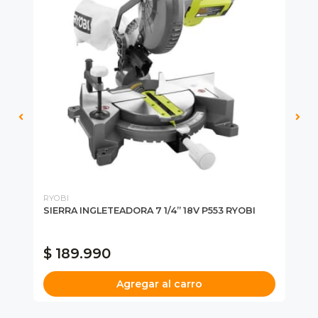
RYOBI
RY
SIERRA INGLETEADORA 7 1/4” 18V P553 RYOBI
SE
PS
$ 189.990
$
Agregar al carro