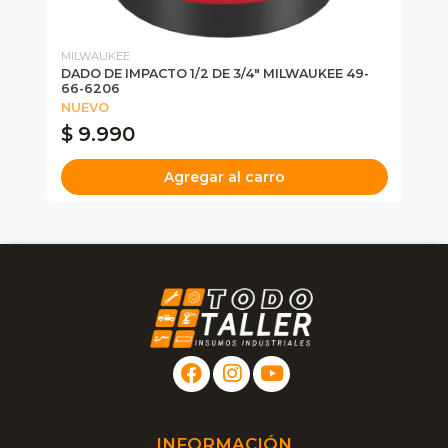
MILWAUKEE
TE
DADO DE IMPACTO 1/2 DE 3/4" MILWAUKEE 49-
TR
66-6206
P
NUEVO
$ 9.990
$
Agregar al carro
INFORMACIÓN