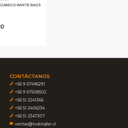
ECANICO WHITE RAGS
90
CONTÁCTANOS
+56 9 67496291
+56 9 67508502
+56 51 2241366
+56 51 2406234
+56 51 2347307
ventas@todotaller.cl