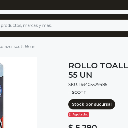
co azul scott 55 un
ROLLO TOALL
55 UN
SKU: 1634053294851
SCOTT
Stock por sucursal
Agotado.
$ 5.290