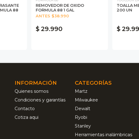
GRASANTE
REMOVEDOR DE OXIDO
TOALLA M
MULA 88
FORMULA 88 1 GAL
200 UN
ANTES $38.990
$ 29.990
$ 29.9
INFORMACIÓN
CATEGORÍAS
Quienes somos
Martz
Condiciones y garantías
Milwaukee
Contacto
Dewalt
Cotiza aqui
Ryobi
Stanley
Herramientas inalámbricas