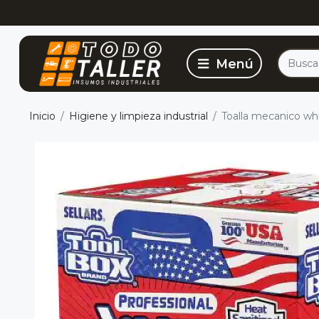
Inicio
Higiene y limpieza industrial
Toalla mecanico wh