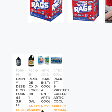
FORMULA
FORMULA
ARTIC
ARTIC
88
88
COOL
COOL
LIMPIADOR
REMOVEDOR
TOALLA
PACK
Y
DE
INSTANT
TT
DESENGRASANTE
OXIDO
COOLING
9
BIODEGRADABLE
FORMULA
4
PROTECTORES
FORMULA
88
UN
CUELLO
88
1
ARTIC
ARTIC
3.8
GAL
COOL
COOL
LT...
ANTES
NOVEDAD!!
PRECIO
ECOLOGICO
$38.990
NORMAL