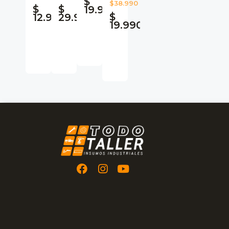
$
$38.990
$
$
19.990
$
12.990
29.990
19.990