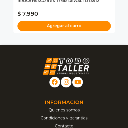
BROCA HSSCO 8 8X117MM DEWALT DT4912
MU
$ 7.990
$
Agregar al carro
INFORMACIÓN
Quienes somos
Condiciones y garantías
Contacto