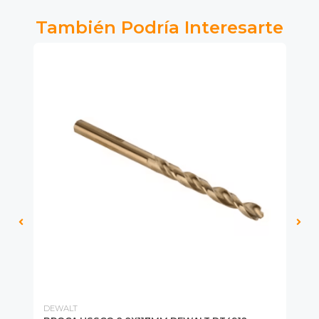
También Podría Interesarte
DEWALT
MI