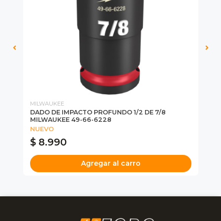
MILWAUKEE
HU
22-
DADO DE IMPACTO PROFUNDO 1/2 DE 7/8
MA
MILWAUKEE 49-66-6228
NU
NUEVO
$ 8.990
$
Agregar al carro