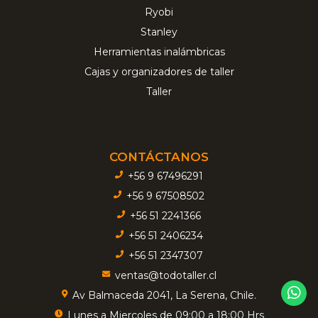
Ryobi
Stanley
Herramientas inalámbricas
Cajas y organizadores de taller
Taller
CONTÁCTANOS
+56 9 67496291
+56 9 67508502
+56 51 2241366
+56 51 2406234
+56 51 2347307
ventas@todotaller.cl
Av Balmaceda 2041, La Serena, Chile.
Lunes a Miercoles de 09:00 a 18:00 Hrs