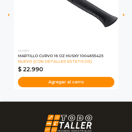
HUSKY
MI
DE
MARTILLO CURVO 16 OZ HUSKY 1004655425
MA
93
NUEVO (CON DETALLES ESTETICOS)
$ 22.990
$
Agregar al carro