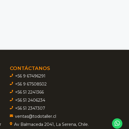
CONTÁCTANOS
+56 9 67496291
+56 9 67508502
+56 51 2241366
+56 51 2406234
+56 51 2347307
ventas@todotaller.cl
r
Av Balmaceda 2041, La Serena, Chile.