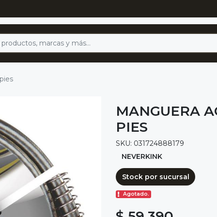
pies
MANGUERA AG
PIES
SKU: 031724888179
NEVERKINK
Stock por sucursal
Agotado.
$ 59.390