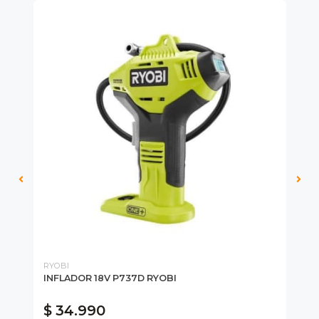
RYOBI
DE
INFLADOR 18V P737D RYOBI
BR
$ 34.990
$