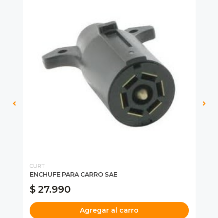
CURT
WA
ENCHUFE PARA CARRO SAE
TA
$ 27.990
$
Agregar al carro