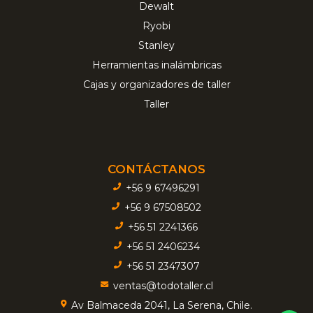
Dewalt
Ryobi
Stanley
Herramientas inalámbricas
Cajas y organizadores de taller
Taller
CONTÁCTANOS
+56 9 67496291
+56 9 67508502
+56 51 2241366
+56 51 2406234
+56 51 2347307
ventas@todotaller.cl
Av Balmaceda 2041, La Serena, Chile.