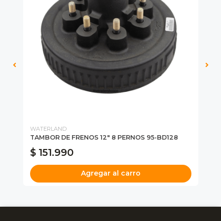
WATERLAND
DE
TAMBOR DE FRENOS 12" 8 PERNOS 95-BD128
TA
$ 151.990
$
Agregar al carro