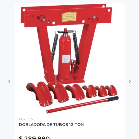
FERTON
MI
Y
DOBLADORA DE TUBOS 12 TON
DO
$ 289.990
$