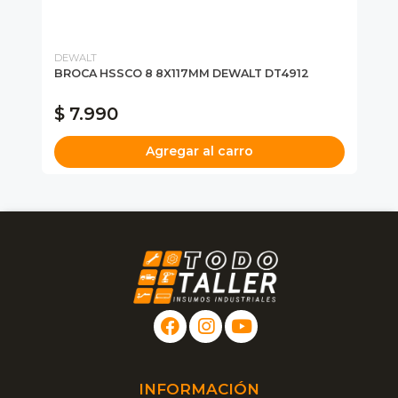
DEWALT
MI
BROCA HSSCO 8 8X117MM DEWALT DT4912
MU
$ 7.990
$
Agregar al carro
INFORMACIÓN