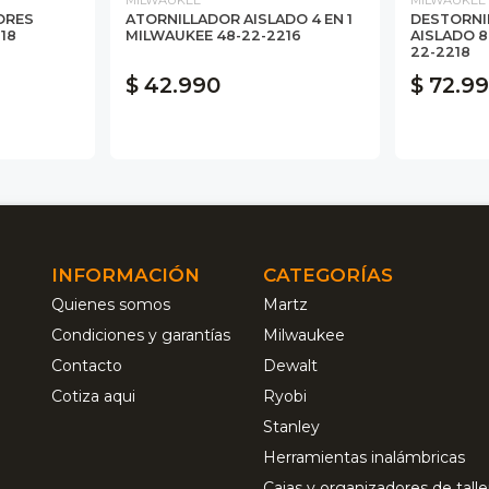
ORES
ATORNILLADOR AISLADO 4 EN 1
DESTORNI
18
MILWAUKEE 48-22-2216
AISLADO 8
22-2218
$ 42.990
$ 72.9
INFORMACIÓN
CATEGORÍAS
Quienes somos
Martz
Condiciones y garantías
Milwaukee
Contacto
Dewalt
Cotiza aqui
Ryobi
Stanley
Herramientas inalámbricas
Cajas y organizadores de talle