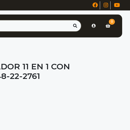
0
OR 11 EN 1 CON
-22-2761