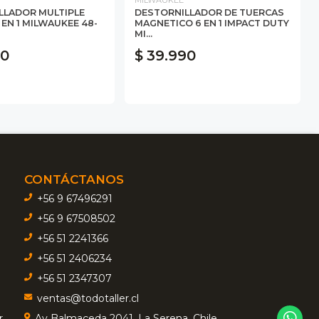
LLADOR MULTIPLE
DESTORNILLADOR DE TUERCAS
 EN 1 MILWAUKEE 48-
MAGNETICO 6 EN 1 IMPACT DUTY
MI...
90
$ 39.990
CONTÁCTANOS
+56 9 67496291
+56 9 67508502
+56 51 2241366
+56 51 2406234
+56 51 2347307
ventas@todotaller.cl
r
Av Balmaceda 2041, La Serena, Chile.