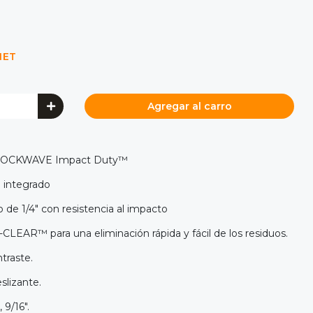
NET
Agregar al carro
s SHOCKWAVE Impact Duty™
 integrado
de 1/4" con resistencia al impacto
LEAR™ para una eliminación rápida y fácil de los residuos.
traste.
lizante.
, 9/16".