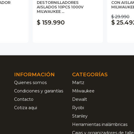
LADOR
DESTORNILLADORES
CON AISLA
AISLADOS 10PCS 1000V
MILWAUKEE 
MILWAUKEE ...
$ 29.990
$ 159.990
$ 25.49
INFORMACIÓN
CATEGORÍAS
Quienes somos
Martz
Condiciones y garantías
Milwaukee
Contacto
Dewalt
Cotiza aqui
Ryobi
Stanley
Herramientas inalámbricas
Cajas y organizadores de talle