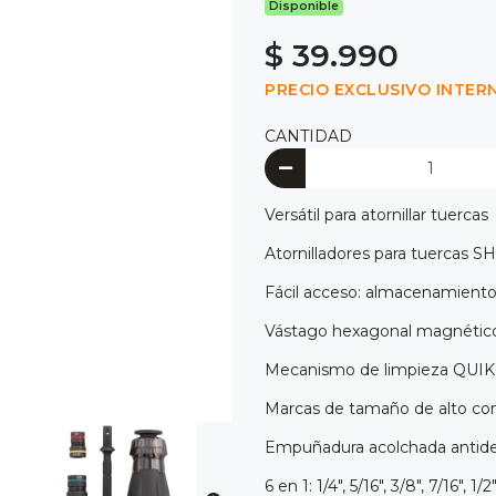
Disponible
$ 39.990
PRECIO EXCLUSIVO INTER
CANTIDAD
Versátil para atornillar tuercas
Atornilladores para tuerca
Fácil acceso: almacenamiento
Vástago hexagonal magnético 
Mecanismo de limpieza QUIK-C
Marcas de tamaño de alto con
Empuñadura acolchada antides
6 en 1: 1/4", 5/16", 3/8", 7/16", 1/2"