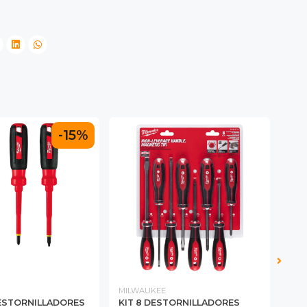
-15%
MILWAUKEE
MIL
ESTORNILLADORES
KIT 8 DESTORNILLADORES
DES