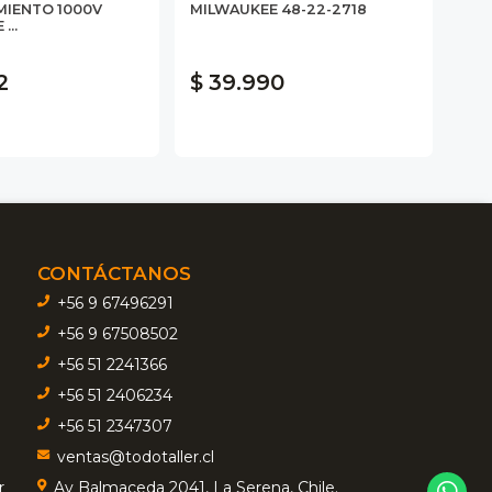
MIENTO 1000V
MILWAUKEE 48-22-2718
ECX
...
2
$ 39.990
$ 
CONTÁCTANOS
+56 9 67496291
+56 9 67508502
+56 51 2241366
+56 51 2406234
+56 51 2347307
ventas@todotaller.cl
r
Av Balmaceda 2041, La Serena, Chile.