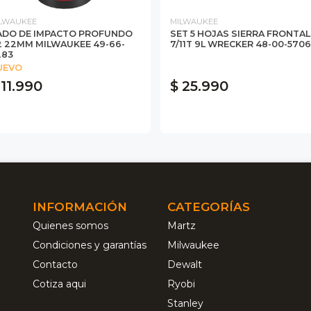
LWAUKEE
MILWAUKEE
ADO DE IMPACTO PROFUNDO
SET 5 HOJAS SIERRA FRONTAL
2 22MM MILWAUKEE 49-66-
7/11T 9L WRECKER 48-00-5706
283
UEVO
 11.990
$ 25.990
INFORMACIÓN
CATEGORÍAS
Quienes somos
Martz
Condiciones y garantías
Milwaukee
Contacto
Dewalt
Cotiza aqui
Ryobi
Stanley