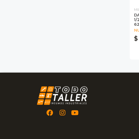
MI
D
1/
6
N
$