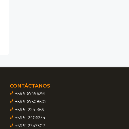
CONTÁCTANOS
+56 9 67496291
+56 9 67508502
+56 51 2241366
+56 51 2406234
+56 51 2347307