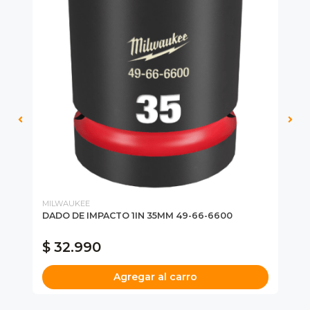
MILWAUKEE
MI
6-
DADO DE IMPACTO 1IN 35MM 49-66-6600
DA
$ 32.990
$
Agregar al carro