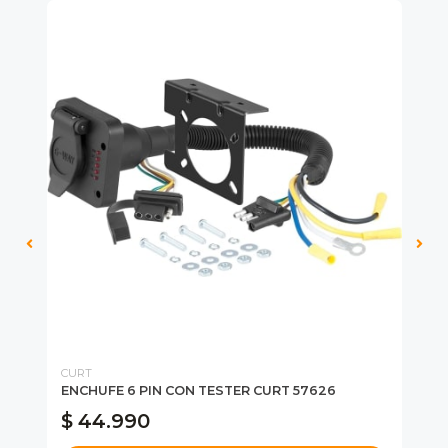
CURT
WA
ENCHUFE 6 PIN CON TESTER CURT 57626
TA
$ 44.990
$