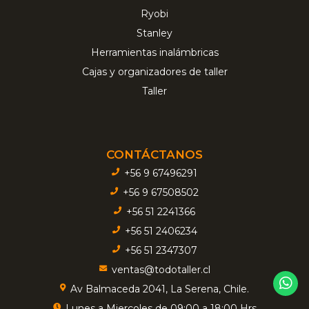
Ryobi
Stanley
Herramientas inalámbricas
Cajas y organizadores de taller
Taller
CONTÁCTANOS
+56 9 67496291
+56 9 67508502
+56 51 2241366
+56 51 2406234
+56 51 2347307
ventas@todotaller.cl
Av Balmaceda 2041, La Serena, Chile.
Lunes a Miercoles de 09:00 a 18:00 Hrs