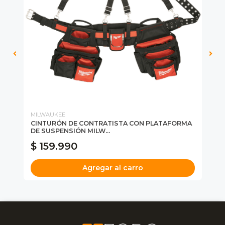
MILWAUKEE
MI
CINTURÓN DE CONTRATISTA CON PLATAFORMA
FU
DE SUSPENSIÓN MILW...
48
$ 159.990
$
Agregar al carro