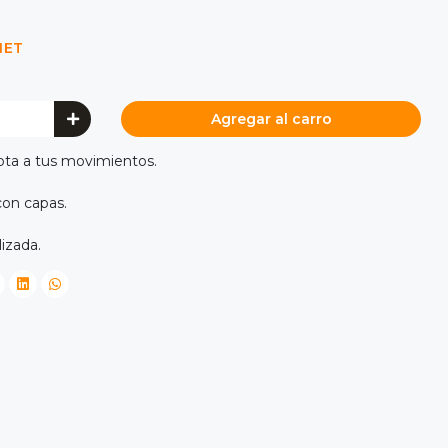
NET
Agregar al carro
pta a tus movimientos.
con capas.
lizada.