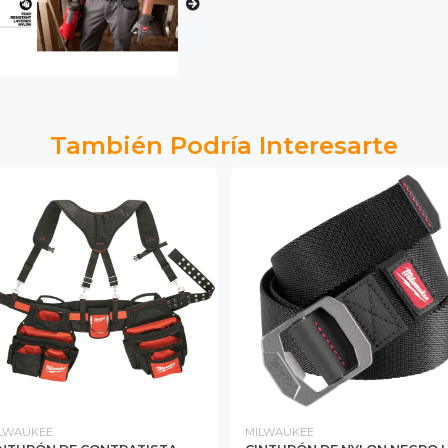
También Podría Interesarte
LWAUKEE
MILWAUKEE