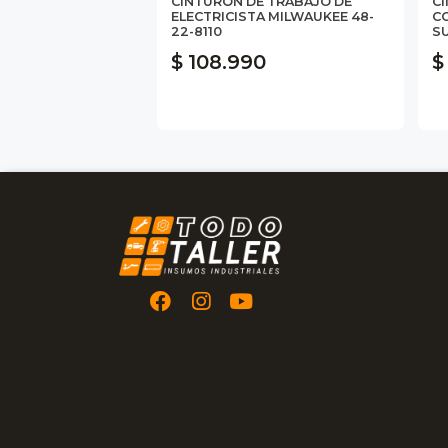
CINTURÓN DE TRABAJO DE
C
ELECTRICISTA MILWAUKEE 48-
C
22-8110
SU
$ 108.990
$