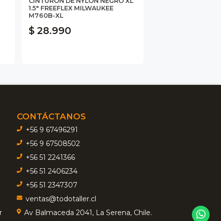
CINTURÓN DE NYLON NEGRO XL
1.5" FREEFLEX MILWAUKEE
M760B-XL
$ 28.990
CONTÁCTANOS
+56 9 67496291
+56 9 67508502
+56 51 2241366
+56 51 2406234
+56 51 2347307
ventas@todotaller.cl
r
Av Balmaceda 2041, La Serena, Chile.