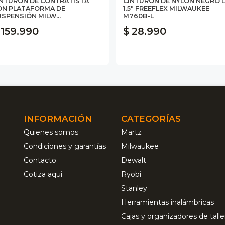
INTURÓN DE CONTRATISTA
CINTURÓN DE NYLON NEGRO L
ON PLATAFORMA DE
1.5" FREEFLEX MILWAUKEE
SPENSIÓN MILW...
M760B-L
 159.990
$ 28.990
INFORMACIÓN
CATEGORÍAS
Quienes somos
Martz
Condiciones y garantías
Milwaukee
Contacto
Dewalt
Cotiza aqui
Ryobi
Stanley
Herramientas inalámbricas
Cajas y organizadores de talle