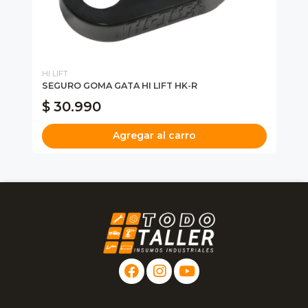
HI LIFT
FE
SEGURO GOMA GATA HI LIFT HK-R
CA
$ 30.990
$
Agregar al carro