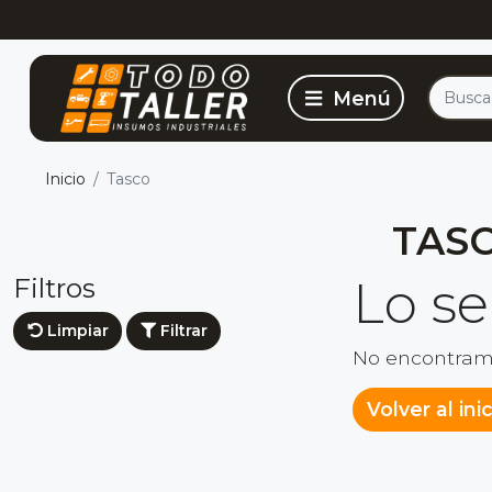
Inicio
Tasco
TAS
Filtros
Lo s
Limpiar
Filtrar
No encontram
Volver al ini