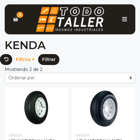
0
KENDA
Filtros
Filtrar
Mostrando 2 de 2
KENDA
KENDA