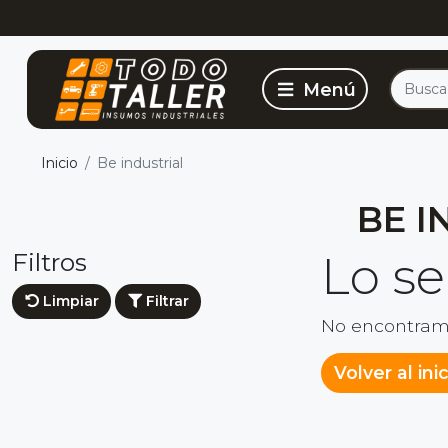
Inicio
Be industrial
BE I
Filtros
Lo s
Limpiar
Filtrar
No encontram
Volver al ini