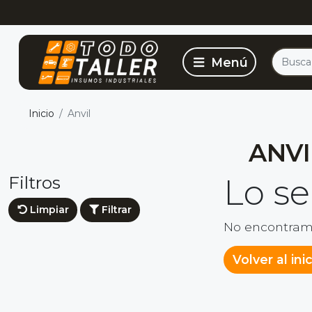
Inicio
Anvil
ANVI
Filtros
Lo s
Limpiar
Filtrar
No encontram
Volver al ini