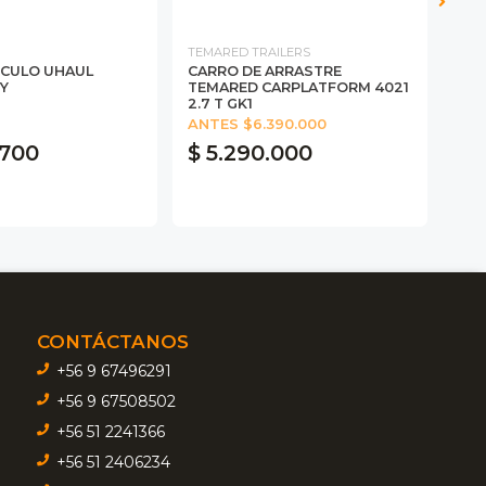
TEMARED TRAILERS
TEM
ICULO UHAUL
CARRO DE ARRASTRE
CAR
Y
TEMARED CARPLATFORM 4021
TEM
2.7 T GK1
2.7
ANTES $6.390.000
ANT
.700
$ 5.290.000
$ 
CONTÁCTANOS
+56 9 67496291
+56 9 67508502
+56 51 2241366
+56 51 2406234