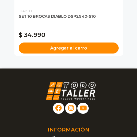
DIABLO
DE
SET 10 BROCAS DIABLO DSP2940-S10
KI
DC
OF
$ 34.990
$
Agregar al carro
INFORMACIÓN