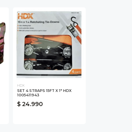
HDX
SET 4 STRAPS 15FT X 1" HDX
1005411943
$ 24.990