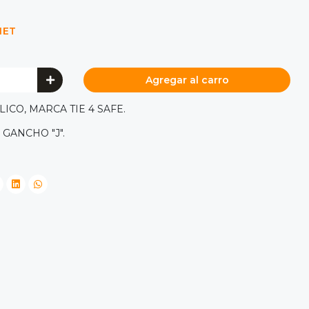
NET
Agregar al carro
ICO, MARCA TIE 4 SAFE.
 GANCHO "J".