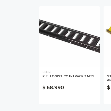
REESE
TI
RIEL LOGISTICO E-TRACK 3 MTS.
ST
A
$ 68.990
$