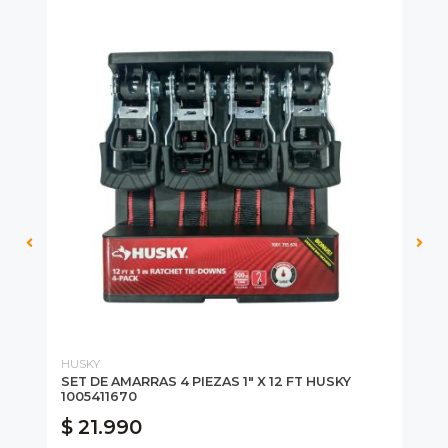
HUSKY
WO
Y
SET DE AMARRAS 4 PIEZAS 1" X 12 FT HUSKY
SO
1005411670
$ 21.990
$