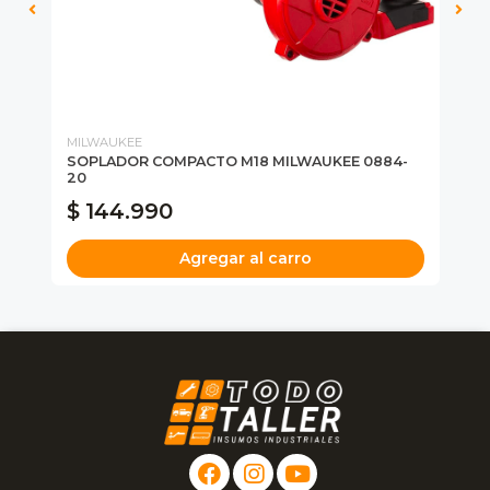
MILWAUKEE
MI
SOPLADOR COMPACTO M18 MILWAUKEE 0884-
KI
20
MI
$ 144.990
$
Agregar al carro