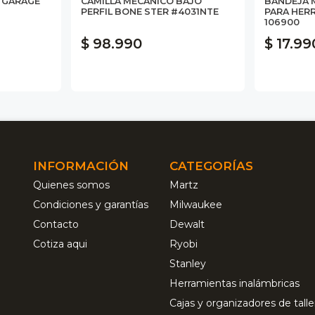
L GARAGE
CAMILLA MECANICO BAJO
BANDEJA 
PERFIL BONE STER #4031NTE
PARA HER
106900
$ 98.990
$ 17.99
INFORMACIÓN
CATEGORÍAS
Quienes somos
Martz
Condiciones y garantías
Milwaukee
Contacto
Dewalt
Cotiza aqui
Ryobi
Stanley
Herramientas inalámbricas
Cajas y organizadores de talle