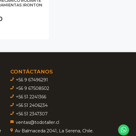
MECANICO RODANTE
RAMIENTAS IRONTON
0
CONTÁCTANOS
+56 9 67496291
+56 9 67508502
+56 51 2241366
+56 51 2406234
+56 51 2347307
ventas@todotaller.cl
r
Av Balmaceda 2041, La Serena, Chile.